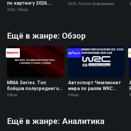
по картингу 2026.
2025, Россия, Информация
Arrive and Drive
2026, Обзор
Ещё в жанре: Обзор
MMA Series. Топ
Автоспорт Чемпионат
бойцов полусреднего
мира по ралли WRC
веса. С.Бобрышев,
2026. 10 этап. Ралли
Обзор
Обзор
В.Руденко, Д.Засинец
Финляндия. Обзор 4
дня
Ещё в жанре: Аналитика