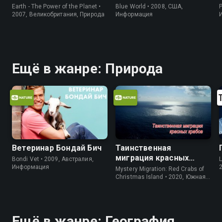
Earth - The Power of the Planet •
Blue World • 2008, США,
P
2007, Великобритания, Природа
Информация
Ещё в жанре: Природа
Ветеринар Бондай Бич
Таинственная
миграция красных
Bondi Vet • 2009, Австралия,
L
крабов
Информация
Mystery Migration: Red Crabs of
Christmas Island • 2020, Южная
Корея, Природа
Ещё в жанре: География