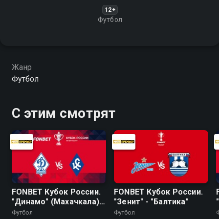
12+
Футбол
Жанр
Футбол
С этим смотрят
FONBET Кубок России.
FONBET Кубок России.
"Динамо" (Махачкала) -
"Зенит" - "Балтика"
"Крылья Советов"
Футбол
Футбол