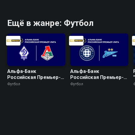
Ещё в жанре: Футбол
Альфа-Банк
Альфа-Банк
Российская Премьер-
Российская Премьер-
Лига. Тур 2. "Динамо"
Лига. Тур 2. "Оренбург"
Футбол
Футбол
(Махачкала) -
- "Зенит"
"Локомотив"