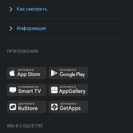
Как смотреть
Информация
ПРИЛОЖЕНИЯ
МЫ В СОЦСЕТЯХ