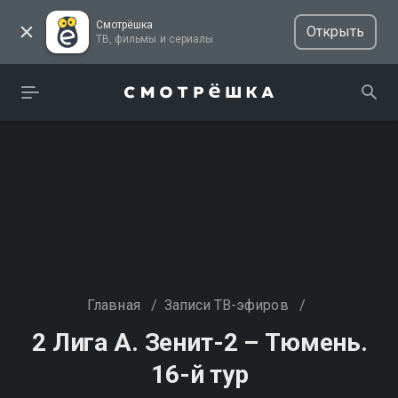
Смотрёшка
Открыть
ТВ, фильмы и сериалы
Главная
/
Записи ТВ-эфиров
/
2 Лига А. Зенит-2 – Тюмень.
16-й тур