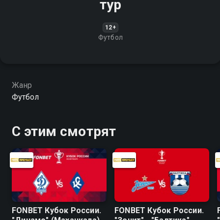
тур
12+
Футбол
Жанр
Футбол
С этим смотрят
FONBET Кубок России.
FONBET Кубок России.