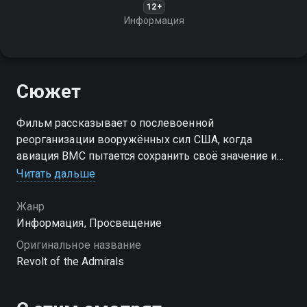
12+
Информация
Сюжет
Фильм рассказывает о послевоенной
реорганизации вооружённых сил США, когда
авиация ВМС пытается сохранить своё значение и
получить самолёты, способные нести атомное
Читать дальше
оружие, в условиях конкуренции с ВВС и борьбы за
ресурсы
Жанр
Информация, Просвещение
Оригинальное название
Revolt of the Admirals