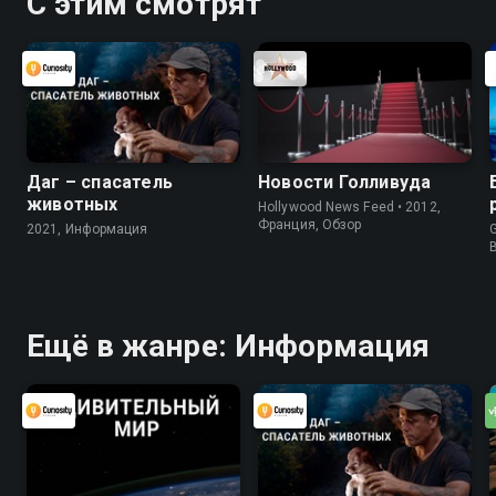
С этим смотрят
Даг – спасатель
Новости Голливуда
животных
Hollywood News Feed • 2012,
Франция, Обзор
2021, Информация
G
Ещё в жанре: Информация