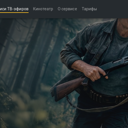
иси ТВ-эфиров
Кинотеатр
О сервисе
Тарифы