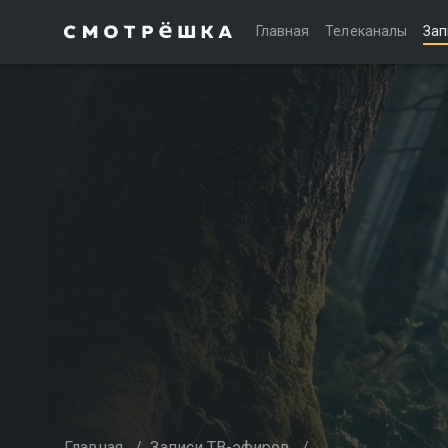
Главная
Телеканалы
Зап
Главная
/
Записи ТВ-эфиров
/