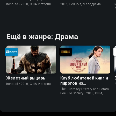
Ironclad • 2010, США, История
2016, Бельгия, Мелодрама
M
Ещё в жанре: Драма
Железный рыцарь
Клуб любителей книг и
пирогов из
Ironclad • 2010, США, История
картофельных
The Guernsey Literary and Potato
очистков
Peel Pie Society • 2018, США,
История