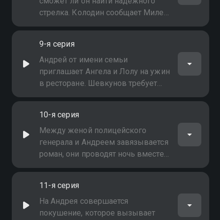
сможет ли он найти надёжного
стрелка. Колодин сообщает Миле,
что его досье запросили в Москве,
похоже, речь идёт о назначении.
9-я серия
Дядя Миша приводит Дениса к
Ангелу
Андрей от имени семьи
приглашает Ангела и Лолу на ужин
в ресторане. Шевкунов требует
встречи с Постниковым. Ангел
встречается с Дербенёвым и
10-я серия
сообщает о намерении разместить
в его банке крупную сумму денег.
Между женой полицейского
Валя знакомит Дениса с семьёй и
генерала и Андреем завязывается
дедом
роман, они проводят ночь вместе.
Вернувшись домой, женщина
узнаёт, что муж нанял киллера для
11-я серия
убийства Корсакова
На Андрея совершается
покушение, которое вызывает