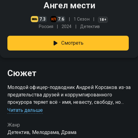
Ангел мести
7.3
7.6
1 Сезон
18+
Россия
2024
Детектив
Смотреть
Сюжет
Молодой офицер-подводник Андрей Корсаков из-за
предательства друзей и коррумпированного
прокурора теряет всё - имя, невесту, свободу, но
остаётся жив. Спустя годы он возвращается в
Читать дальше
родной город под чужим именем с планом мести
Жанр
Детектив, Мелодрама, Драма