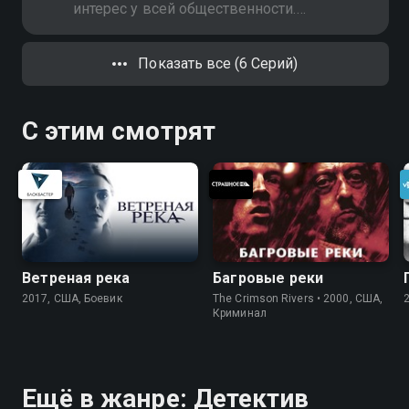
интерес у всей общественности.
Оно оказывается неудачным, но
Корсаков впадает в кому. Сможет
Показать все (6 Серий)
ли герой из неё выйти?
С этим смотрят
Ветреная река
Багровые реки
2017, США, Боевик
The Crimson Rivers • 2000, США,
Криминал
Ещё в жанре: Детектив