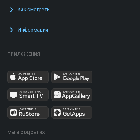
Как смотреть
Информация
ПРИЛОЖЕНИЯ
МЫ В СОЦСЕТЯХ