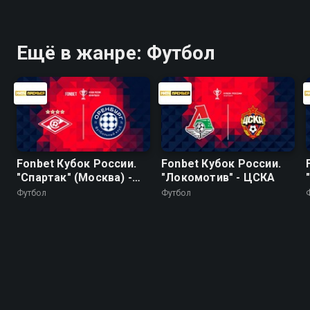
Ещё в жанре: Футбол
Fonbet Кубок России.
Fonbet Кубок России.
"Спартак" (Москва) -
"Локомотив" - ЦСКА
"Оренбург"
Футбол
Футбол