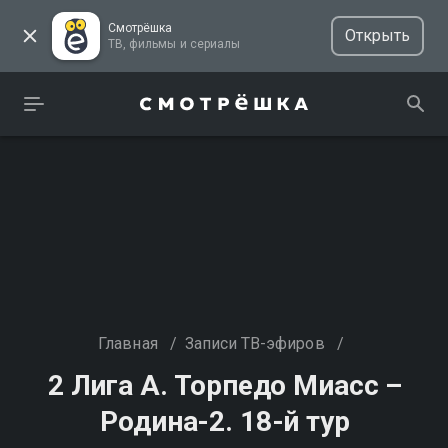
Смотрёшка
Открыть
ТВ, фильмы и сериалы
Главная
/
Записи ТВ-эфиров
/
2 Лига А. Торпедо Миасс –
Родина-2. 18-й тур