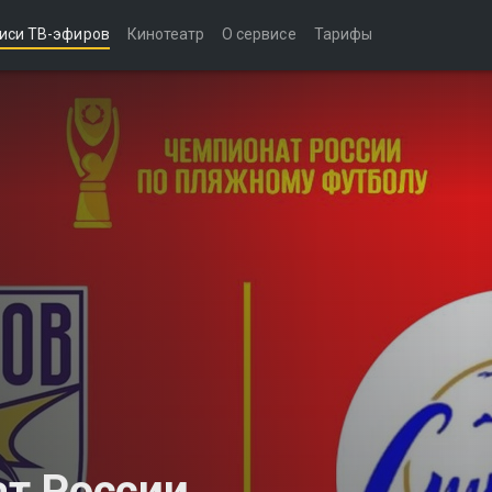
иси ТВ-эфиров
Кинотеатр
О сервисе
Тарифы
т России.