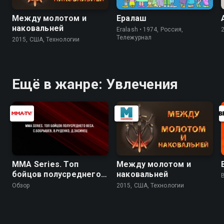
Между молотом и
Ералаш
наковальней
Eralash • 1974, Россия,
Тележурнал
2015, США, Технологии
Ещё в жанре: Увлечения
MMA Series. Топ
Между молотом и
бойцов полусреднего
наковальней
веса. С.Бобрышев,
Обзор
2015, США, Технологии
В.Руденко, Д.Засинец