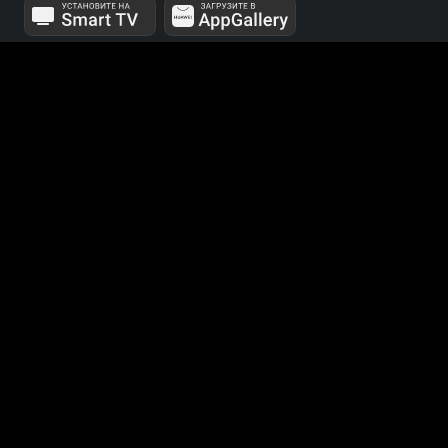
МЫ В СОЦСЕТЯХ
Телеканалы 1 и 2 мультиплексов доступны для
бесплатного просмотра в непрерывном режиме,
круглосуточно.
© 2014 — 2026, ООО «ЛайфСтрим», 109240, г. Москва,
ул. Николоямская, д. 13, стр. 2, этаж 2, ИНН 7710918800
Поддержка: help@smotreshka.tv
UUID: 2ed5e4be-248c-412a-9200-67e6c1048969