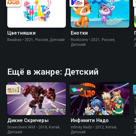
Цветняшки
Енотки
Beadies • 2021, Россия, Детский
Rockoons • 2021, Россия,
P
Детский
Ещё в жанре: Детский
Дикие Скричеры
Инфинити Надо
Screechers Wild • 2018, Китай,
Infinity Nado • 2012, Китай,
G
Детский
Детский