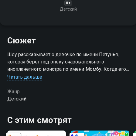
0+
Детский
Сюжет
Шоу рассказывает о девочке по имени Петунья,
которая берёт под опеку очаровательного
инопланетного монстра по имени Момбу. Когда его
капсула терпит крушение на Земле, он становится
Читать дальше
частью обычной человеческой семьи
Жанр
Детский
С этим смотрят