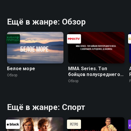
Ещё в жанре: Обзор
Белое море
MMA Series. Топ
бойцов полусреднего
Обзор
веса. С.Бобрышев,
Обзор
В.Руденко, Д.Засинец
Ещё в жанре: Спорт