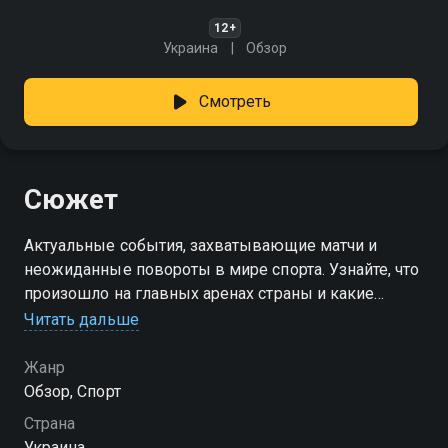
12+
Украина
Обзор
Смотреть
Сюжет
Актуальные события, захватывающие матчи и
неожиданные повороты в мире спорта. Узнайте, что
произошло на главных аренах страны и какие
достижения стали самыми обсуждаемыми среди
Читать дальше
болельщиков. Вдохновляющие истории, динамика и
эмоции - всё это ждёт вас
Жанр
Обзор, Спорт
Страна
Украина