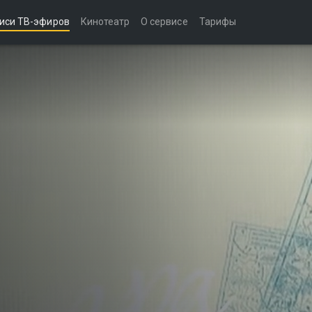
иси ТВ-эфиров
Кинотеатр
О сервисе
Тарифы