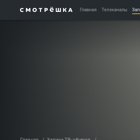
Главная
Телеканалы
Зап
Главная
/
Записи ТВ-эфиров
/