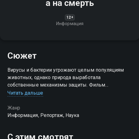
а на смерть
12+
Информация
Сюжет
Вирусы и бактерии угрожают целым популяциям
животных, однако природа выработала
собственные механизмы защиты. Фильм
рассказывает, как разные виды борются с
Читать дальше
инфекциями, выживают и приспосабливаются к
новым угрозам
Жанр
Информация, Репортаж, Наука
С этим смотрят