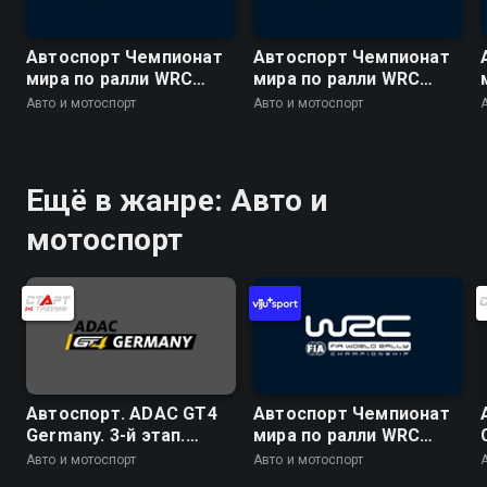
Автоспорт Чемпионат
Автоспорт Чемпионат
мира по ралли WRC
мира по ралли WRC
2026. 10 этап. Ралли
2026. 10 этап. Ралли
Авто и мотоспорт
Авто и мотоспорт
Финляндия. День 1. 1
Финляндия. День 2. 9
спецучасток. Харью 1
спецучасток. Хохо 2
Ещё в жанре: Авто и
мотоспорт
Автоспорт. ADAC GT4
Автоспорт Чемпионат
Germany. 3-й этап.
мира по ралли WRC
Ошерслебен. Гонка 1
2026. 10 этап. Ралли
Авто и мотоспорт
Авто и мотоспорт
Финляндия. День 3. 14