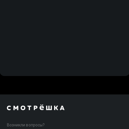
спецучасток. Леусту 1
Возникли вопросы?