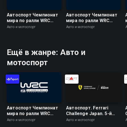
Автоспорт Чемпионат
Автоспорт Чемпионат
мира по ралли WRC
мира по ралли WRC
2026. 10 этап. Ралли
2026. 10 этап. Ралли
Авто и мотоспорт
Авто и мотоспорт
Финляндия. День 1. 1
Финляндия. День 2. 9
спецучасток. Харью 1
спецучасток. Хохо 2
Ещё в жанре: Авто и
мотоспорт
Автоспорт Чемпионат
Автоспорт. Ferrari
мира по ралли WRC
Challenge Japan. 5-й
2026. 10 этап. Ралли
этап. Сузука. Trofeo
Авто и мотоспорт
Авто и мотоспорт
Финляндия. День 3. 18
Pirelli. Гонка 2