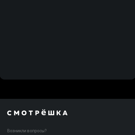
спецучасток. Леусту 2
Возникли вопросы?