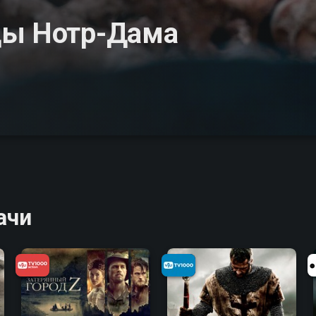
цы Нотр-Дама
ачи
6.3
6.8
6.7
6.1