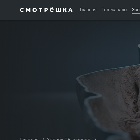
Главная
Телеканалы
Зап
Главная
/
Записи ТВ-эфиров
/