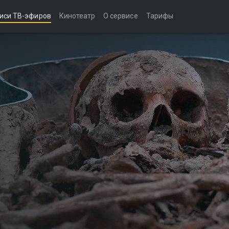
иси ТВ-эфиров
Кинотеатр
О сервисе
Тарифы