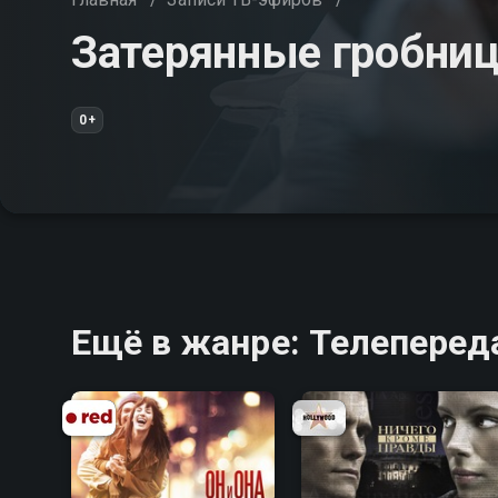
Затерянные гробни
0+
Ещё в жанре: Телеперед
7.4
7.3
7.2
7.2