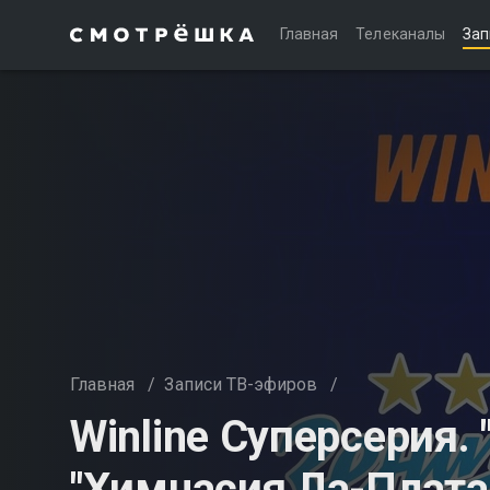
Главная
Телеканалы
Зап
Главная
/
Записи ТВ-эфиров
/
Winline Суперсерия. 
"Химнасия Ла-Плата"