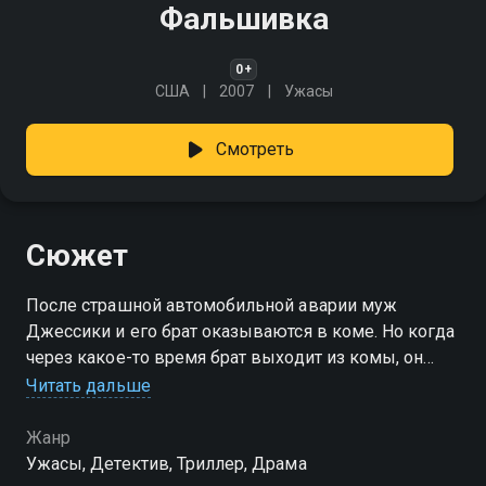
Фальшивка
0+
США
2007
Ужасы
Смотреть
Сюжет
После страшной автомобильной аварии муж
Джессики и его брат оказываются в коме. Но когда
через какое-то время брат выходит из комы, он
считает, что он и есть муж Джессики
Читать дальше
Жанр
Ужасы, Детектив, Триллер, Драма