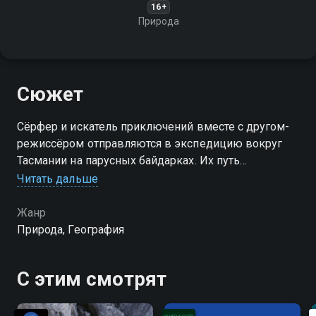
16+
Природа
Сюжет
Сёрфер и искатель приключений вместе с другом-
режиссёром отправляются в экспедицию вокруг
Тасмании на парусных байдарках. Их путь
превращается в медленное исследование
Читать дальше
побережья, волн и дикой природы острова
Жанр
Природа, География
С этим смотрят