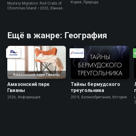
крабов
Корея, Природа
Mystery Migration: Red Crabs of
Christmas Island • 2020, Южная
Корея, Природа
Ещё в жанре: География
Амазонский парк
Тайны бермудского
Гвианы
треугольника
2026, Информация
2019, Великобритания, История