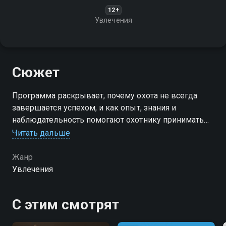
12+
Увлечения
Сюжет
Программа раскрывает, почему охота не всегда
завершается успехом, и как опыт, знания и
наблюдательность помогают охотнику принимать
правильные решения. Разбираются повадки
Читать дальше
животных и влияние природных условий
Жанр
Увлечения
С этим смотрят