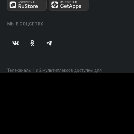
МЫ В СОЦСЕТЯХ
Телеканалы 1 и 2 мультиплексов доступны для
бесплатного просмотра в непрерывном режиме,
круглосуточно.
© 2014 — 2026, ООО «ЛайфСтрим», 109240, г. Москва,
ул. Николоямская, д. 13, стр. 2, этаж 2, ИНН 7710918800
Поддержка: help@smotreshka.tv
UUID: e91f398d-dfee-40e9-b0df-2e07a7f92dc5
v3.10.4
|
SSR