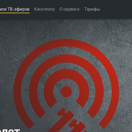
иси ТВ-эфиров
Кинотеатр
О сервисе
Тарифы
олет