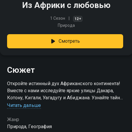
Из Африки с любовью
1 Сезон
12+
Природа
Смотреть
Сюжет
Откройте истинный дух Африканского континента!
Вместе с нами исследуйте яркие улицы Дакара,
Котону, Кигали, Уагадугу и Абиджана. Узнайте тайны
больших городов, скрытых от массового туризма
Читать дальше
Жанр
Природа, География