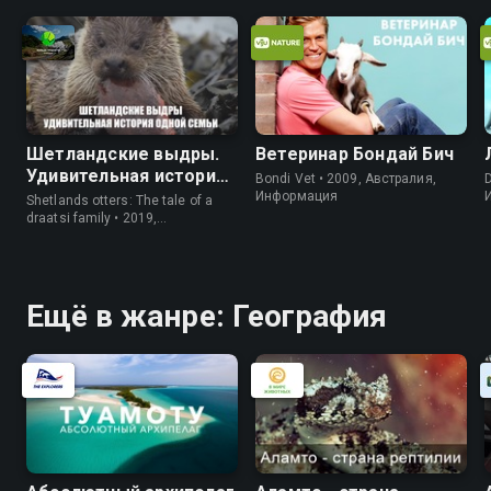
Шетландские выдры.
Ветеринар Бондай Бич
Удивительная история
Bondi Vet • 2009, Австралия,
D
одной семьи
Информация
Shetlands otters: The tale of a
draatsi family • 2019,
Великобритания, Природа
Ещё в жанре: География