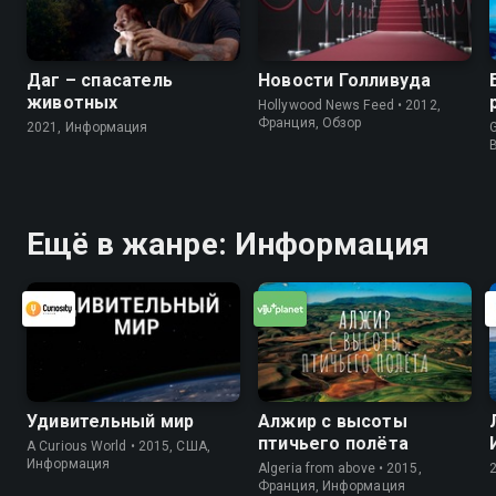
Даг – спасатель
Новости Голливуда
животных
Hollywood News Feed • 2012,
Франция, Обзор
2021, Информация
G
Ещё в жанре: Информация
Удивительный мир
Алжир с высоты
птичьего полёта
A Curious World • 2015, США,
Информация
Algeria from above • 2015,
Франция, Информация