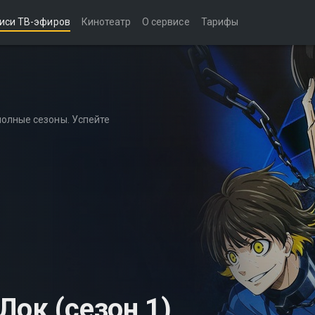
иси ТВ-эфиров
Кинотеатр
О сервисе
Тарифы
полные сезоны. Успейте
Лок (сезон 1)