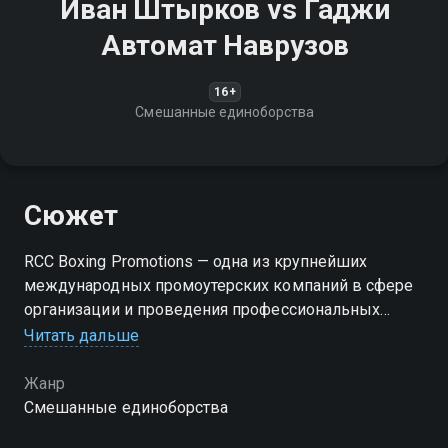
Иван Штырков vs Гаджи
Автомат Наврузов
16+
Смешанные единоборства
Сюжет
RCC Boxing Promotions — одна из крупнейших
международных промоутерских компаний в сфере
организации и проведения профессиональных
боксёрских поединков. Компания организовала и
Читать дальше
провела более 220 турниров по боксу и смешанным
единоборствам
Жанр
Смешанные единоборства