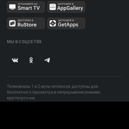
МЫ В СОЦСЕТЯХ
Телеканалы 1 и 2 мультиплексов доступны для
бесплатного просмотра в непрерывном режиме,
круглосуточно.
© 2014 — 2026, ООО «ЛайфСтрим», 109240, г. Москва,
ул. Николоямская, д. 13, стр. 2, этаж 2, ИНН 7710918800
Поддержка: help@smotreshka.tv