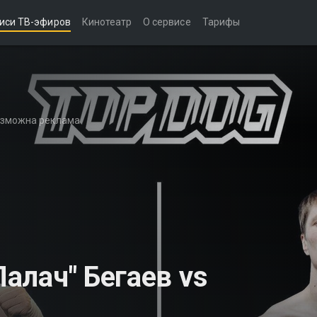
иси ТВ-эфиров
Кинотеатр
О сервисе
Тарифы
возможна реклама
Палач" Бегаев vs