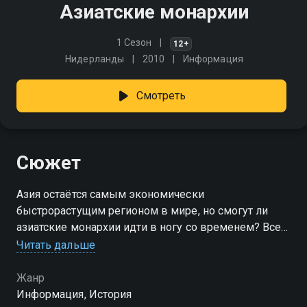
Азиатские монархии
1 Сезон
12+
Нидерланды
2010
Информация
Смотреть
Сюжет
Азия остаётся самым экономически
быстрорастущим регионом в мире, но смогут ли
азиатские монархии идти в ногу со временем? Все
азиатские монархии уникальны, но есть одно, что их
Читать дальше
объединяет - все они находятся в крайне интересной
точке своего пути
Жанр
Информация, История