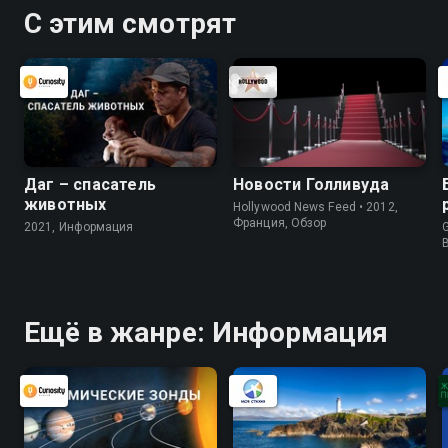
С этим смотрят
Даг – спасатель
Новости Голливуда
животных
Hollywood News Feed • 2012,
Франция, Обзор
2021, Информация
G
Ещё в жанре: Информация