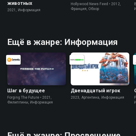
животных
Hollywood News Feed • 2012,
B
Франция, Обзор
2021, Информация
Ещё в жанре: Информация
Шаг в будущее
Двенадцатый игрок
Forging The Future • 2021,
2023, Аргентина, Информация
P
Филиппины, Информация
Ещё в жанре: Просвещение