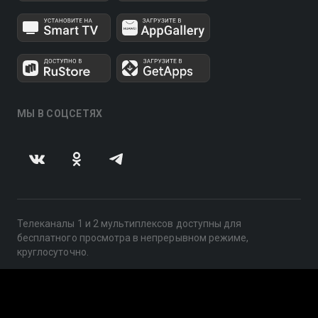
МЫ В СОЦСЕТЯХ
Телеканалы 1 и 2 мультиплексов доступны для
бесплатного просмотра в непрерывном режиме,
круглосуточно.
© 2014 — 2026, ООО «ЛайфСтрим», 109240, г. Москва,
ул. Николоямская, д. 13, стр. 2, этаж 2, ИНН 7710918800
Поддержка: help@smotreshka.tv