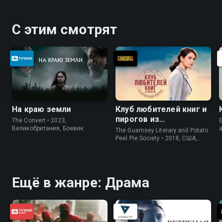
С этим смотрят
На краю земли
Клуб любителей книг и
пирогов из
The Convert • 2023,
E
картофельных
Великобритания, Боевик
The Guernsey Literary and Potato
очистков
Peel Pie Society • 2018, США,
История
Ещё в жанре: Драма