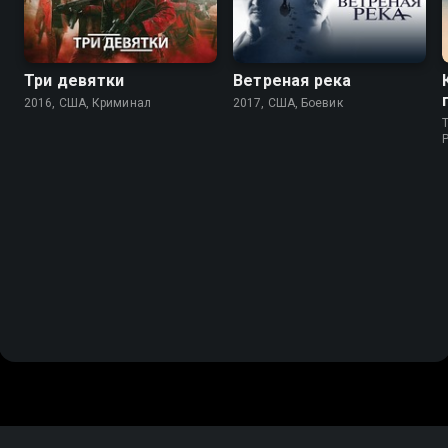
Три девятки
Ветреная река
2016, США, Криминал
2017, США, Боевик
T
P