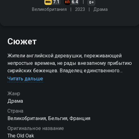
7.1
6.4
0+
Великобритания
2023
Драма
Сюжет
Жители английской деревушки, переживающей
непростые времена, не рады внезапному прибытию
сирийских беженцев. Владелец единственного
местного паба уверен, что сострадание и поддержка
Читать дальше
нужны всем
Жанр
Драма
Страна
Великобритания, Бельгия, Франция
Оригинальное название
The Old Oak