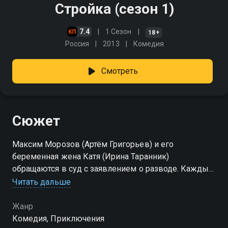
Стройка (сезон 1)
7.4
1 Сезон
18+
Россия
2013
Комедия
Смотреть
Сюжет
Максим Морозов (Артём Григорьев) и его
беременная жена Катя (Ирина Таранник)
обращаются в суд с заявлением о разводе. Каждый
из сторон просит судью (Эдуард Радзюкевич)
Читать дальше
отдать злополучный дом другому
Жанр
Посмотреть онлайн 1 сезон сериала Стройка вы
Комедия, Приключения