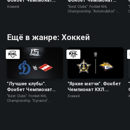
Фонбет Чемпионат
Фонбет Чемпионат
КХЛ. "Авангард" - ЦСКА
КХЛ. "Автомобилист" -
Хоккей
"Best Clubs". Fonbet KHL
"
"Трактор"
Championship. "Avtomobilist" -
"Traktor" • Хоккей
(
Ещё в жанре: Хоккей
"Лучшие клубы".
"Яркие матчи". Фонбет
Фонбет Чемпионат
Чемпионат КХЛ.
КХЛ. "Динамо"
"Адмирал" -
"Best Clubs". Fonbet KHL
Хоккей
(Москва) - "Спартак"
"Металлург" (Мг)
Championship. "Dynamo"
(Moscow) - "Spartak" • Хоккей