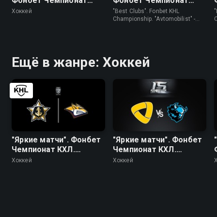
Фонбет Чемпионат
Фонбет Чемпионат
КХЛ. "Авангард" - ЦСКА
КХЛ. "Автомобилист" -
Хоккей
"Best Clubs". Fonbet KHL
"
"Трактор"
Championship. "Avtomobilist" -
"Traktor" • Хоккей
(
Ещё в жанре: Хоккей
"Яркие матчи". Фонбет
"Яркие матчи". Фонбет
Чемпионат КХЛ.
Чемпионат КХЛ.
"Адмирал" -
"Северсталь" -
Хоккей
Хоккей
"Металлург" (Мг)
"Динамо" (Минск)