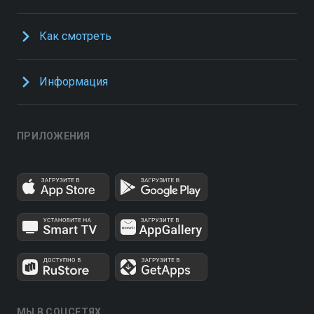
Как смотреть
Информация
ПРИЛОЖЕНИЯ
МЫ В СОЦСЕТЯХ