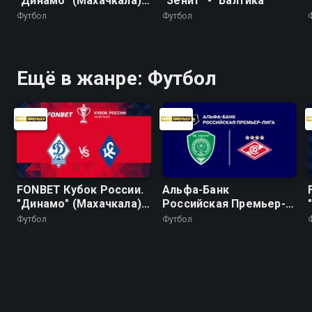
"Динамо" (Махачкала) -
"Зенит" - "Балтика"
"Крылья Советов"
Футбол
Футбол
Ещё в жанре: Футбол
FONBET Кубок России.
Альфа-Банк
"Динамо" (Махачкала) -
Российская Премьер-
"Крылья Советов"
Лига. Тур 2. "Ахмат" -
Футбол
Футбол
"Спартак"