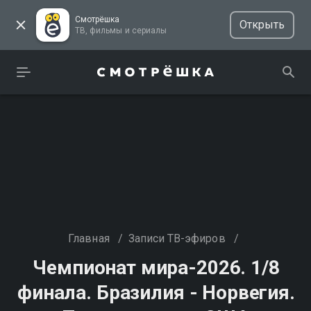
Смотрёшка
Открыть
ТВ, фильмы и сериалы
Главная
/
Записи ТВ-эфиров
/
Чемпионат мира-2026. 1/8
финала. Бразилия - Норвегия.