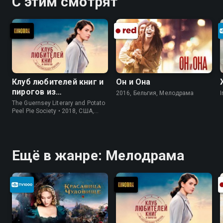
С этим смотрят
Клуб любителей книг и
Он и Она
пирогов из
2016, Бельгия, Мелодрама
I
картофельных
The Guernsey Literary and Potato
очистков
Peel Pie Society • 2018, США,
История
Ещё в жанре: Мелодрама