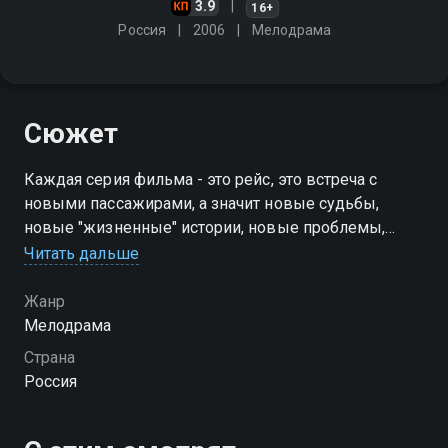
3.9
16+
Россия
2006
Мелодрама
Сюжет
Каждая серия фильма - это рейс, это встреча с
новыми пассажирами, а значит новые судьбы,
новые "жизненные" истории, новые проблемы,
которые будут разрешаться у нас на глазах, прямо в
Читать дальше
поезде…
Жанр
Мелодрама
Страна
Россия