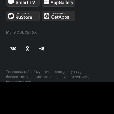
МЫ В СОЦСЕТЯХ
Телеканалы 1 и 2 мультиплексов доступны для
бесплатного просмотра в непрерывном режиме,
круглосуточно.
© 2014 — 2026, ООО «ЛайфСтрим», 109240, г. Москва,
ул. Николоямская, д. 13, стр. 2, этаж 2, ИНН 7710918800
Поддержка: help@smotreshka.tv
UUID: c3731840-4552-4941-aacc-76e796f7c761