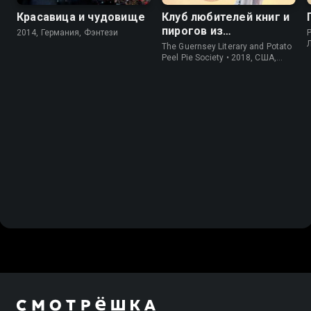
Красавица и чудовище
Клуб любителей книг и
пирогов из
2014, Германия, Фэнтези
P
картофельных
The Guernsey Literary and Potato
очистков
Peel Pie Society • 2018, США,
История