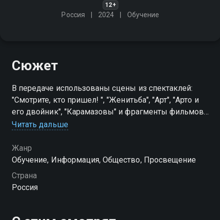
12+
Россия
2024
Обучение
Сюжет
В передаче использованы сцены из спектаклей:
"Смотрите, кто пришел! ", "Женитьба", "Арт", "Арто и
его двойник", "Карамазовы" и фрагменты фильмов:
"Звезда пленительного счастья", "А зори здесь
Читать дальше
тихие", "Безымянная звезда"
Жанр
Обучение, Информация, Общество, Просвещение
Страна
Россия