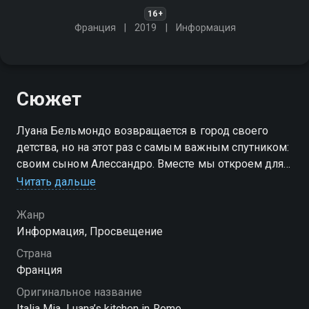
16+
Франция
2019
Информация
Сюжет
Луана Бельмондо возвращается в город своего
детства, но на этот раз с самым важным спутником:
своим сыном Алессандро. Вместе мы откроем для
себя скрытые жемчужины Рима, почувствуем тепло
Читать дальше
семейных традиций и узнаем необычные рецепты
итальянских блюд
Жанр
Информация, Просвещение
Страна
Франция
Оригинальное название
Italia Mia, Luana’s kitchen in Rome