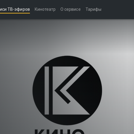
иси ТВ-эфиров
Кинотеатр
О сервисе
Тарифы