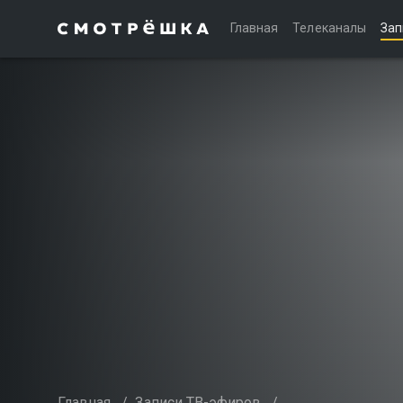
Главная
Телеканалы
Зап
Главная
/
Записи ТВ-эфиров
/