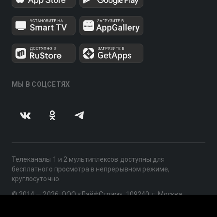
МЫ В СОЦСЕТЯХ
Телеканалы 1 и 2 мультиплексов доступны для
бесплатного просмотра в непрерывном режиме,
круглосуточно.
© 2014 — 2026, ООО «ЛайфСтрим», 109240, г. Москва,
ул. Николоямская, д. 13, стр. 2, этаж 2, ИНН 7710918800