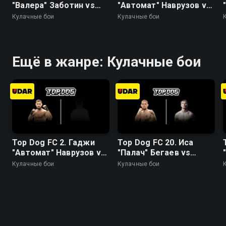
"Валера" Заботин vs
"Автомат" Наврузов vs
Шахбулат
Ярослав "Таец" Ремыга
Кулачные бои
Кулачные бои
"Бесстрашный" Абуев
Ещё в жанре: Кулачные бои
Top Dog FC 2. Гаджи
Top Dog FC 20. Иса
"Автомат" Наврузов vs
"Палач" Бегаев vs
Ярослав "Таец" Ремыга
Денис Погодин
Кулачные бои
Кулачные бои