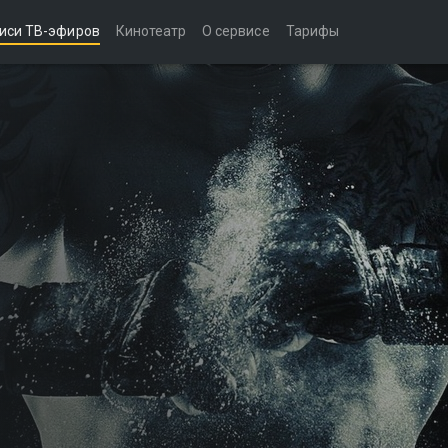
иси ТВ-эфиров
Кинотеатр
О сервисе
Тарифы