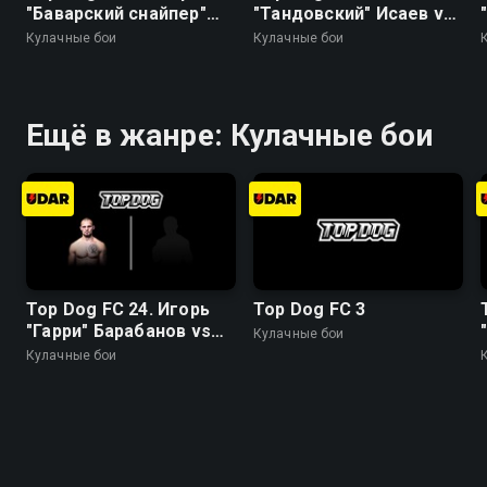
"Баварский снайпер"
"Тандовский" Исаев vs
Михель vs Наим
Николай "Чибис"
Кулачные бои
Кулачные бои
"Самурай" Давудов
Чибисов
Ещё в жанре: Кулачные бои
Top Dog FC 24. Игорь
Top Dog FC 3
"Гарри" Барабанов vs
Кулачные бои
Игорь "Имеля" Ионов
Кулачные бои