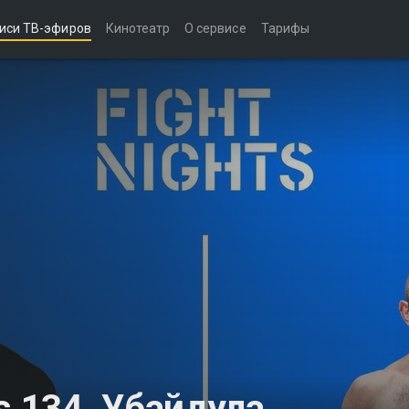
иси ТВ-эфиров
Кинотеатр
О сервисе
Тарифы
s 134. Убайдула