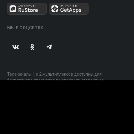
МЫ В СОЦСЕТЯХ
Телеканалы 1 и 2 мультиплексов доступны для
бесплатного просмотра в непрерывном режиме,
круглосуточно.
© 2014 — 2026, ООО «ЛайфСтрим», 109240, г. Москва,
ул. Николоямская, д. 13, стр. 2, этаж 2, ИНН 7710918800
Поддержка: help@smotreshka.tv
UUID: 953ee710-9070-429c-8260-35abd201ab81
v3.10.4
|
SSR