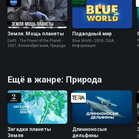
Земля. Мощь планеты
Подводный мир
Earth - The Power of the Planet •
Blue World • 2008, США,
P
2007, Великобритания, Природа
Информация
Ещё в жанре: Природа
Загадки планеты
Длинноносые
Земля
дельфины
E