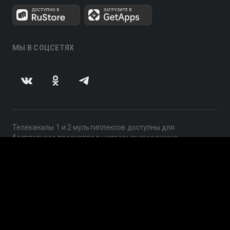
МЫ В СОЦСЕТЯХ
Телеканалы 1 и 2 мультиплексов доступны для
бесплатного просмотра в непрерывном режиме,
круглосуточно.
© 2014 — 2026, ООО «ЛайфСтрим», 109240, г. Москва,
ул. Николоямская, д. 13, стр. 2, этаж 2, ИНН 7710918800
Поддержка: help@smotreshka.tv
UUID: c964fec6-27ac-4f3f-881c-2e1174e64a26
v3.10.4
|
SSR