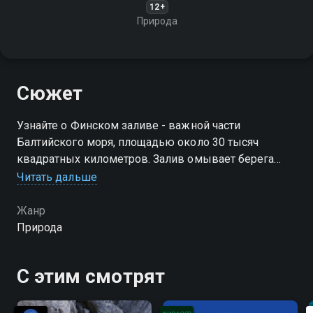
12+
Природа
Сюжет
Узнайте о Финском заливе - важной части
Балтийского моря, площадью около 30 тысяч
квадратных километров. Залив омывает берега
России, Эстонии и Финляндии и включает крупные
Читать дальше
порты, такие как Санкт-Петербург и Хельсинки
Жанр
Природа
С этим смотрят