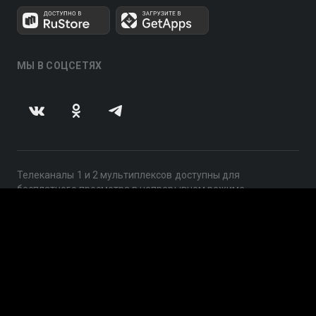
МЫ В СОЦСЕТЯХ
Телеканалы 1 и 2 мультиплексов доступны для
бесплатного просмотра в непрерывном режиме,
круглосуточно.
© 2014 — 2026, ООО «ЛайфСтрим», 109240, г. Москва,
ул. Николоямская, д. 13, стр. 2, этаж 2, ИНН 7710918800
Поддержка: help@smotreshka.tv
UUID: 547d45d1-6280-4117-b0b3-d38b177b6306
v3.10.4
|
SSR