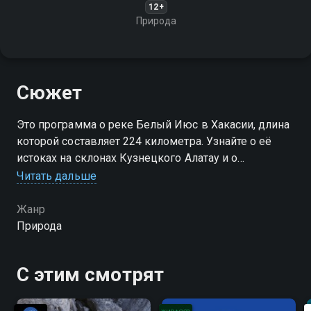
12+
Природа
Сюжет
Это программа о реке Белый Июс в Хакасии, длина
которой составляет 224 километра. Узнайте о её
истоках на склонах Кузнецкого Алатау и о
достопримечательностях вдоль берегов, таких как
Читать дальше
Тропа предков и палеолитическая стоянка
Жанр
Природа
С этим смотрят