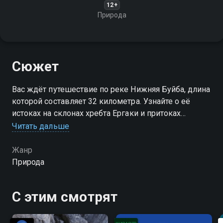
12+
Природа
Сюжет
Вас ждёт путешествие по реке Нижняя Буйба, длина
которой составляет 32 километра. Узнайте о её
истоках на склонах хребта Ергаки и притоках
Читать дальше
Посмотреть онлайн 1 сезон сериала Река Нижняя
Буйба вы можете совершенно бесплатно в
Жанр
хорошем HD качестве на Смотрёшке
Природа
С этим смотрят