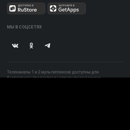
МЫ В СОЦСЕТЯХ
Телеканалы 1 и 2 мультиплексов доступны для
бесплатного просмотра в непрерывном режиме,
круглосуточно.
© 2014 — 2026, ООО «ЛайфСтрим», 109240, г. Москва,
ул. Николоямская, д. 13, стр. 2, этаж 2, ИНН 7710918800
Поддержка: help@smotreshka.tv
UUID: 4ec6eb60-eb5c-49dc-ae91-8002443aedde
v3.10.4
|
SSR